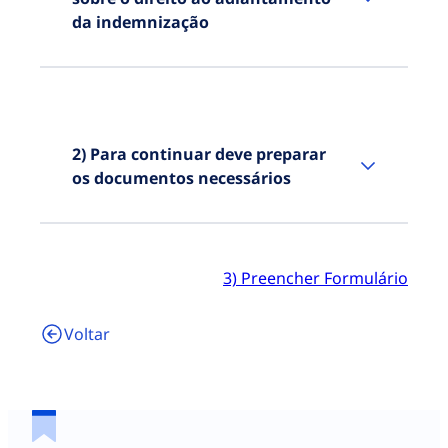
da indemnização
2) Para continuar deve preparar
os documentos necessários
Para apresentar o seu pedido de
indemnização como vítima do
3) Preencher Formulário
crime de violência doméstica,
deve reunir os documentos
Voltar
constantes na lista abaixo.
Documento(s) de