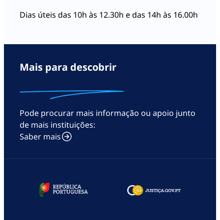
a Vítima seja de Tutela
Dias úteis das 10h às 12.30h e das 14h às 16.00h
Jurídica
Despacho Judicial da
regulação das
As vítimas de violência
responsabilidades parentais
Mais para descobrir
doméstica têm direito à
caso a Vítima seja menor de
concessão de um adiantamento
idade e os progenitores não
da indemnização pelo Estado
vivam como casal
Despacho Judicial que
Pode procurar mais informação ou apoio junto
declara que a Vítima se
de mais instituições:
encontra ao abrigo do
Saber mais
Regime do Maior
Acompanhado, caso a Vítima
se encontre nesta situação
Procuração forense caso o
Requerente se apresente na
qualidade de Advogado(a)
Despacho de nomeação