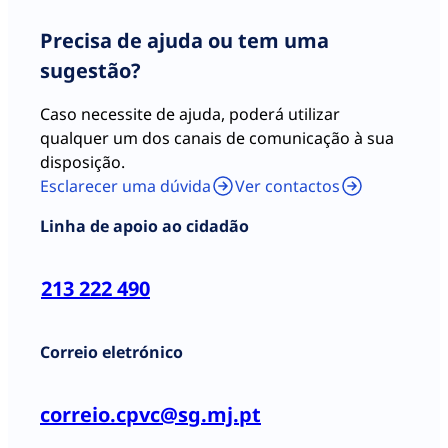
identificação da Vítima [nos
quais conste Nº de
Precisa de ajuda ou tem uma
Identificação Civil (CC ou
sugestão?
outro), Fiscal (NIF) e da
Segurança Social (NISS)]
Caso necessite de ajuda, poderá utilizar
qualquer um dos canais de comunicação à sua
disposição.
Documento identificativo do
Esclarecer uma dúvida
Ver contactos
Requerente quando este não
Linha de apoio ao cidadão
seja a Vítima do crime (no
qual conste Nº de
Identificação Civil)
213 222 490
Documento identificativo do
Representante Legal (no qual
conste Nº de Identificação
Correio eletrónico
Civil)
Despacho Judicial que atribui
correio.cpvc@sg.mj.pt
a qualidade de Tutor(a) caso
a relação do Requerente com