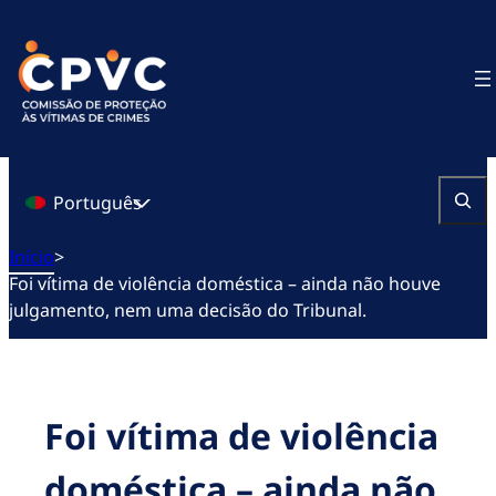
Saltar
para
o
conteúdo
Português
Pesquisa
Início
>
Foi vítima de violência doméstica – ainda não houve
julgamento, nem uma decisão do Tribunal.
Foi vítima de violência
doméstica – ainda não