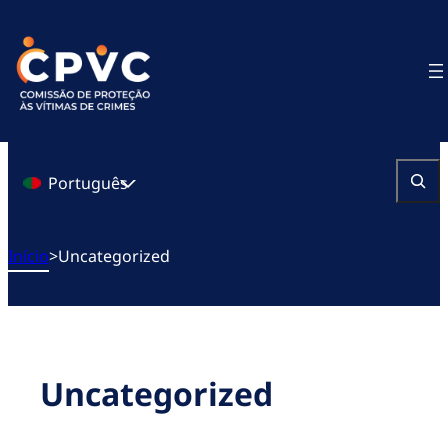
Saltar
para
o
conteúdo
Português
Pesquisa
Início
>
Uncategorized
Uncategorized