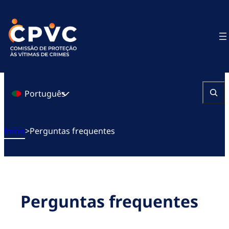
Saltar
para
o
conteúdo
Português
Pesquisa
Início
>
Perguntas frequentes
Perguntas frequentes