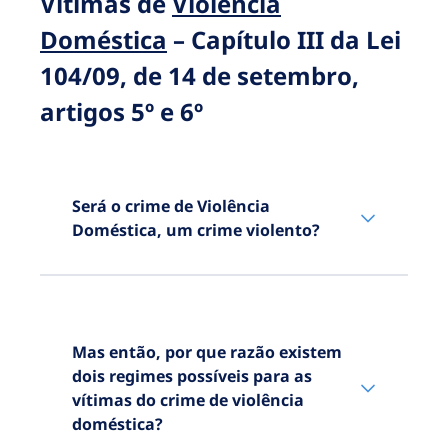
Vítimas de
Violência
n.º 1 do artigo 2º da Lei
104/09, de 14 de
Doméstica
– Capítulo III da Lei
setembro.
104/09, de 14 de setembro,
O crime ter causado na
vítima uma incapacidade
artigos 5º e 6º
temporária absoluta para
o trabalho de pelo menos
30 dias ou a morte –
alínea a) do n.º 1 do artigo
Será o crime de Violência
2º da Lei 104/09, de 14 de
Doméstica, um crime violento?
setembro.
O crime ter causado na
vida da vítima uma
grave
perturbação do seu nível
de vida
e
Mas então, por que razão existem
uma
perturbação
dois regimes possíveis para as
considerável da sua
vítimas do crime de violência
qualidade de vida
– alínea
doméstica?
b) do n.º 1 do artigo 2º da