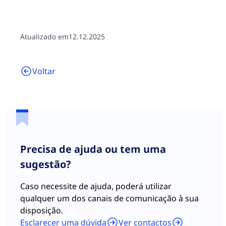
crime
sofrido,
ter ficado
Atualizado em
12.12.2025
numa
situação
de Grave
Voltar
Carência
Por cheque;
Económica.
Todo de uma só
vez.
O valor da Retribuição
Mínima Mensal Garantida
Precisa de ajuda ou tem uma
(RMMG) é definido pelo
sugestão?
Decreto-Lei n.º 112/2024,
de 19 de dezembro, e
Caso necessite de ajuda, poderá utilizar
desde 01.01.2025
qualquer um dos canais de comunicação à sua
corresponde a 870€.
disposição.
A RMMG é comumente
Esclarecer uma dúvida
Ver contactos
conhecida como Salário