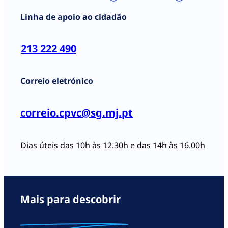
Mínimo Nacional (SMN).
Linha de apoio ao cidadão
Isto significa que, para
efeitos da aplicação do
Capítulo III da Lei n.º
213 222 490
104/2009, de 14 de
Setembro, todas as
Correio eletrónico
pessoas que tenham um
rendimento mensal
inferior ao valor da
correio.cpvc@sg.mj.pt
RMMG se encontram
numa situação de Grave
Carência Económica.
Dias úteis das 10h às 12.30h e das 14h às 16.00h
Aqueles que tenham
rendimentos superiores
ou iguais a esta RMMG
não estão nessa situação,
Mais para descobrir
logo, não têm direito a
um adiantamento da