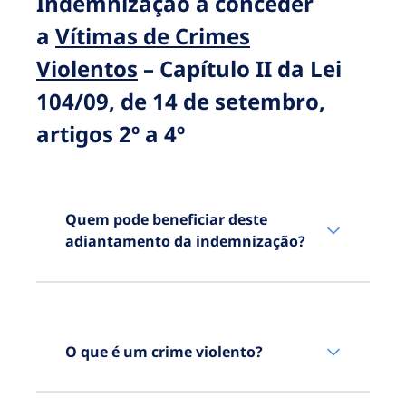
Indemnização a conceder
a
Vítimas de Crimes
Violentos
– Capítulo II da Lei
104/09, de 14 de setembro,
artigos 2º a 4º
Quem pode beneficiar deste
adiantamento da indemnização?
O legislador previu três
situações diferentes:
O que é um crime violento?
1.ª Situação
vítimas